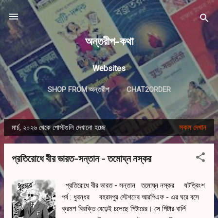
সরাসরি প্রধান সামগ্রীতে চলে যান
অন্তরীপ-কথা
Websites
SHOP FROM অন্তরীপ
CHAT2ORDER
মার্চ, ২০২৬ থেকে পোস্টগুলি দেখানো হচ্ছে
সকল দেখান
পো
স্ট
প্রতিরোধে বীর ভারত-সন্তান - তমোঘ্ন নস্কর
গু
লি
প্রতিরোধে বীর ভারত - সন্তান তমোঘ্ন নস্কর ষটত্রিংশ
পর্ব : ধুরন্ধর বহরমপুর স্টেশনের আরপিএফ - এর ঘরে বসে
ক্রমশ বিরক্তি বেড়েই চলেছে পিটারের। সে পিটার বার্লি