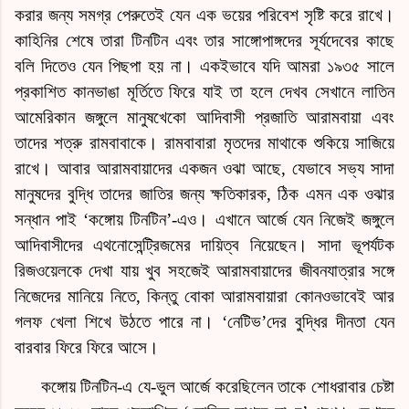
করার জন্য সমগ্র পেরুতেই যেন এক ভয়ের পরিবেশ সৃষ্টি করে রাখে।
কাহিনি
র শেষে তারা টিনটিন এবং তার সাঙ্গোপাঙ্গদের সূর্যদেবের কাছে
বলি দিতেও যেন পিছপা হয় না। একইভাবে যদি আমরা ১৯৩৫ সালে
প্রকাশিত কানভাঙা মূর্তিতে ফিরে যাই তা হলে দেখব সেখানে লাতিন
আমেরিকান জঙ্গুলে মানুষখেকো আদিবাসী প্রজাতি আরামবায়া এবং
তাদের শত্রু রামবাবাকে। রামবাবারা মৃতদের মাথাকে শুকিয়ে সাজিয়ে
রাখে। আবার আরামবায়াদের একজন ওঝা আছে, যেভাবে সভ্য সাদা
মানুষদের বুদ্ধি তাদের জাতির জন্য ক্ষতিকারক, ঠিক এমন এক ওঝার
সন্ধান পাই ‘কঙ্গোয় টিনটিন’-এও। এখানে আর্জে যেন নিজেই জঙ্গুলে
আদিবাসীদের এথনোসেন্ট্রিজমের দায়িত্ব নিয়েছেন। সাদা ভূপর্যটক
রিজওয়েলকে দেখা যায় খুব সহজেই আরামবায়াদের জীবনযাত্রার সঙ্গে
নিজেদের মানিয়ে নিতে, কিন্তু বোকা আরামবায়ারা কোনওভাবেই আর
গলফ খেলা শিখে উঠতে পারে না। ‘নেটিভ’দের বুদ্ধির দীনতা যেন
বারবার ফিরে ফিরে আসে।
কঙ্গোয় টিনটিন-এ যে-ভুল
আর্জে
করেছিলেন তাকে শোধরাবার চেষ্টা