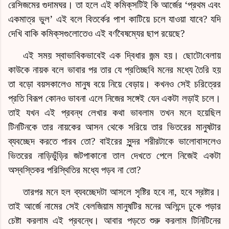
রেসিজমের গুদামঘর। তা হলে এই
কমিক্‌স
টিই কি আর্জের ‘প্রথম এবং
একমাত্র ভুল’ এই বলে বিতর্কের পাশ কাটিয়ে চলে যাওয়া যাবে? যদি
দেখি বাকি
কমিক্‌স
গুলোতেও এই বর্ণবৈষম্যের ছাপ রয়েছে?
এই সময় স্বাভাবিকভাবেই এক দ্বিধার জন্ম হয়।
ছোটো
বেলায়
কাউকে নায়ক বলে ভাবার পর তার যে প্রতিচ্ছবি মনের মধ্যে তৈরি হয়
তা
বড়ো
বয়সকালেও মানুষ বয়ে নিয়ে বেড়ায়। কখনও সেই চরিত্রের
প্রতি বিরূপ কোনও ভাবনা এলে নিজের সঙ্গেই যেন একটা লড়াই চলে।
তাই যখন এই প্রবন্ধ লেখার কথা ভাবলাম তখন মনে হয়েছিল
টিনটিনকে তার নায়কের আসন থেকে সরিয়ে তার ভিতরের মানুষটার
ব্যবচ্ছেদ করতে পারব তো? বাইরের সুন্দর শরীরটাকে
ভালো
বাসলেও
ভিতরের নাড়িভুঁড়ির জটপাকানো তাল দেখতে পেলে নিজেই একটা
অস্বস্তিকর পরিস্থিতির মধ্যে পড়ব না তো?
তারপর মনে হল ব্যবচ্ছেদটা আসলে সৃষ্টির হবে না, হবে স্রষ্টার।
তাই আর্জে নামের সেই
বেলজিয়াম
মানুষটির মনের অলিন্দে ঢুকে পড়ার
চেষ্টা করলাম এই প্রবন্ধে। আবার পড়তে শুরু করলাম টিনিটিনের