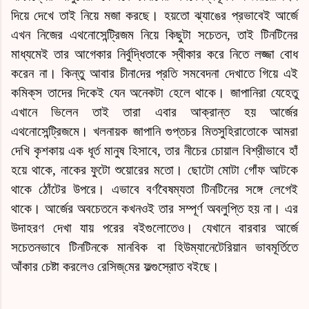
দিয়ে দেখে তাই নিয়ে মজা করছে।
হয়তো
ঝ্যাঙের প্রভাবেই আর্জে
এখন নিজের এথনোসেন্ট্রিজম নিয়ে কিছুটা সচেতন, তাই টিনটিনের
মাধ্যমেই তার আগেকার নির্বুদ্ধিতাকে স্বীকার করে নিতে লজ্জা বোধ
করেন না। কিন্তু আবার
চীনা
দের প্রতি সমবেদনা দেখাতে গিয়ে এই
কমিক্‌স
তাদের দিকেই যেন অনেকটা হেলে থাকে।
জাপানি
রা যেহেতু
এখানে ভিলেন তাই তারা এবার আক্রান্ত হয় আর্জের
এথনোসেন্ট্রিজমে। খলনায়ক
জাপানি
গুপ্তচর মিতসুহিরাতোকে আমরা
দেখি কৃশকায় এক ধূর্ত মানুষ হিসাবে, তার নীচের চোয়াল বিশ্রীভাবে হাঁ
হয়ে থাকে, নাকের ফুটো শুয়োরের মতো।
ছোটো
মোটা গোঁফ আটকে
থাকে ঠোঁটের উপরে। এভাবে বর্ণবৈষম্যতা টিনটিনের সঙ্গে লেগেই
থাকে। আর্জের অবচেতনে কখনওই তার সম্পূর্ণ অবলুপ্তি হয় না। এর
উদাহরণ দেখা যায় পরের বইগুলোতেও। যেখানে বারবার আর্জে
সচেতনভাবে টিনটিনকে মানবিক বা হিউম্যানেটেরিয়ান ভাবমূর্তিতে
আঁকার চেষ্টা করলেও রেসিজ্‌মের ফল্গুস্রোত বইছে।