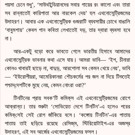
পয়সা চেনে শুধু’, ‘সাউথইন্ডিয়ানদের সবার গায়ের রং কালো এবং তারা
সব রান্নাতেই কারিপাতা আর নারকেল দেয়’ হল এথনোসেন্ট্রিজমের
উদাহরণ। আবার এক এথনোসেন্ট্রিক গুজরাটি ব্যবসায়ীর চোখে বাঙালি
‘বাবুমশায়’ কেবল গান কবিতা লেখাতেই দড়, তার দ্বারা ব্যবসা হবে
না।
আর-একটু
বড়ো
করে ভাবতে গেলে ভারতীয় হিসাবে আমাদের
এথনোসেন্ট্রিক ভাবনার কথা এসে যায়। আমরা ভাবি— ‘ইশ, চীনারা
কোনও খাবারই ছাড়ে না, বাদুড়, আরশোলা সব কেমন খেয়ে নেয়’, ভাবি
— ‘ইউরোপীয়রা, আমেরিকানরা শৌচকর্মের পর জল না দিয়ে টিশুতেই
পশ্চাদ্‌দেশটিকে মুছে নেয়, কেমন নোংরা ওরা?’
টিনটিনের প্রায় সবক’টি
কমিক্‌স
এই এথনোসেন্ট্রিজমের রোগে
আক্রান্ত। তার শুরুটা ‘সোভিয়েত দেশে টিনটিন’-এ হলেও পরের
কমিক্‌সে
ই সেই রোগ জাঁকিয়ে বসে। ‘কঙ্গোয় টিনটিন’-এর পাতায়
পাতায় তাই ছড়িয়ে রয়েছে
রেসিজ্‌ম
, স্টিরিয়োটাইপ-এর অজস্র
উদাহরণ, এই সব আর্জের এথনোসেন্ট্রিজমের ফসল।