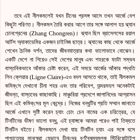
তবে এই নীলকমলেই যখন চীনের প্রসঙ্গ আসে তখন আর্জে বেশ
কিছুটা পরিণত। নীলকমল তৈরি করার আগে তার সঙ্গে আলাপ হয় ঝ্যান
চোনগ্রেনের (Zhang Chongren)। ঝ্যান ছিল ব্রাসেলসের রয়াল
আর্টস অ্যাকাডেমির একজন চাইনিজ ছাত্র। ঝ্যানের কাছ থেকে আর্জে
শেখেন চৈনিক দর্শন, তাদের জীবনযাত্রার কথা
ভালো
ভাবে বোঝেন।
একটি দেশে না গিয়েও সেই দেশের মানুষ এবং শহরকে যতটা সম্ভব
বাস্তবিকভাবে আঁকার চেষ্টা করেন, এই সময়ে
আর্জে
র আঁকার পদ্ধতি
লিন ক্লেয়ার (Ligne Claire)-এও বদল আসতে থাকে, তাই নীলকমল
কমিক্‌সে
দেখানো চীনা শহর এবং তার পরিবেশ, অন্দরমহল অনেকটাই
জীবন্ত, বাস্তবের কাছাকাছি। মাঞ্চুরিয়া প্রদেশে জাপানিদের আগ্রাসন
ছিল এই
কমিক্‌সে
র মূল কেন্দ্রে। নিজের বন্ধুটির প্রতি সম্মান জানাতে
আর্জে এখানে সৃষ্টি করেন চ্যাং চোং চেন নামের এক চরিত্রের, যে
টিনটিনের ভীষণ
ভালো
বন্ধু, এই চ্যাঙ্গকে আমরা পরেও পাই তিব্বতে
টিনটিন বইতে। নীলকমলে দেখা যায় টিনটিন চ্যাং এর সঙ্গে বসে
পাশ্চাত্যের মানুষেরা যেভাবে
চীনা
দের বর্ণবৈষম্যমূলক
স্টিরিয়োটাইপ