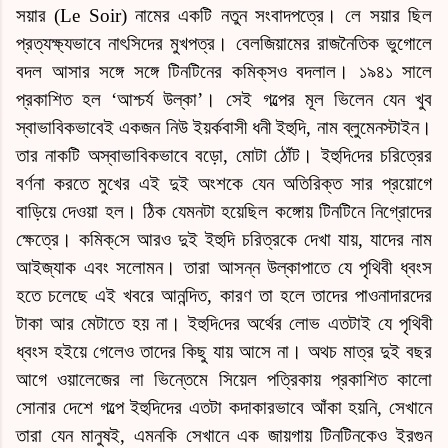
সয়ার (Le Soir) নামের একটি নতুন সংবাদপত্রে। লে সয়ার ছিল
প্রত্যক্ষ্যভাবে নাৎসিদের মুখপত্র। বেলজিয়ামের রাজনৈতিক ভুগোলে
বদল আসার সঙ্গে সঙ্গে টিনটিনের
কমিক্‌স
ও বদলাল। ১৯৪১ সালে
প্রকাশিত হল ‘আশ্চর্য উল্কা’
।
সেই গল্পের মূল ভিলেন যেন খুব
স্বাভাবিকভাবেই একজন নিউ ইয়র্কবাসী ধনী ইহুদি, নাম ব্লুমেনস্টাইন।
তার নাকটি অস্বাভাবিকভাবে
বড়ো
, মোটা ঠোঁট।
ইহুদি
দের চরিত্রের
বর্ণনা করতে মুখের এই দুই অংশকে যেন অতিরিক্ত সার প্রয়োগে
বাড়িয়ে দেওয়া হল। ঠিক যেমনটা হয়েছিল কঙ্গোয় টিনটিনে নিগ্রোদের
ক্ষেত্রে।
কমিক্‌সে
আরও দুই
ইহুদি
চরিত্রকে দেখা যায়, যাদের নাম
আইজ্যাক এবং সলোমন। তারা আসন্ন উল্কাপাতে যে পৃথিবী ধ্বংস
হতে চলেছে এই খবরে আনন্দিত, কারণ তা হলে তাদের পাওনাদারদের
টাকা আর মেটাতে হয় না।
ইহুদি
দের অর্থের লোভ এতটাই যে পৃথিবী
ধ্বংস হইয়ে গেলেও তাদের কিছু যায় আসে না। অথচ মাত্র দুই বছর
আগে ওয়ালেজের লা ভিন্তেমে সিয়েল পত্রিকায় প্রকাশিত কালো
সোনার দেশে গল্পে ইহুদিদের এতটা কদাকারভাবে আঁকা হয়নি, সেখানে
তারা যেন মানুষই, এমনকি সেখানে এক জায়গায় টিনটিনকেও ইরগুন