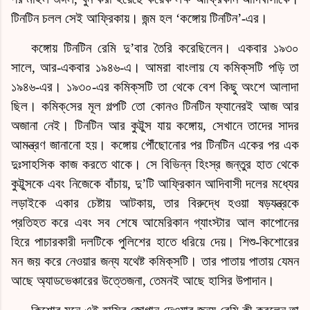
টিনটিন চলল সেই আফ্রিকায়। জন্ম হল ‘কঙ্গোয় টিনটিন’-এর।
কঙ্গোয় টিনটিন রেমি দু’বার তৈরি করেছিলেন। একবার ১৯৩০
সালে, আর-একবার ১৯৪৬-এ। আমরা বাংলায় যে
কমিক্‌স
টি পড়ি তা
১৯৪৬-এর। ১৯৩০-এর
কমিক্‌স
টি তা থেকে বেশ কিছু অংশে আলাদা
ছিল।
কমিক্‌সে
র মূল গল্পটি তো কোনও টিনটিন ফ্যানেরই আজ আর
অজানা নেই। টিনটিন আর কুট্টুস যায় কঙ্গোয়, সেখানে তাদের সাদর
আমন্ত্রণ জানানো হয়। কঙ্গোয় পৌঁছোনোর পর টিনটিন একের পর এক
দুঃসাহসিক কাজ করতে থাকে। সে বিভিন্ন হিংস্র জন্তুর হাত থেকে
কুট্টুসকে এবং নিজেকে বাঁচায়,
দু’টি
আফ্রিকান আদিবাসী দলের মধ্যের
লড়াইকে একার চেষ্টায় আটকায়, তার বিরুদ্ধে হওয়া ষড়যন্ত্রকে
প্রতিহত করে এবং সব শেষে আমেরিকান গ্যাংস্টার আল কাপোনের
হিরে পাচারকারী দলটিকে পুলিশের হাতে ধরিয়ে দেয়। শিশু-কিশোরের
মন জয় করে নেওয়ার জন্য যথেষ্ট
কমিক্‌স
টি। তার পাতায় পাতায় যেমন
আছে অ্যাডভেঞ্চারের উত্তেজনা, তেমনই আছে হাসির উপাদান।