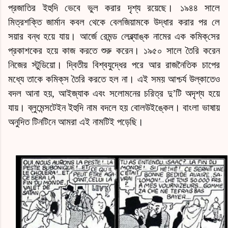
প্রজাতির
ইহুদি
ভেবে ভুল করার দৃশ্য রয়েছে। ১৯৪৪ সালে
মিত্রশক্তি জার্মান কবল থেকে বেলজিয়ামকে উদ্ধার করার পর লে
সয়ার বন্ধ হয়ে যায়।
আর্জে
রেমন্ড লেব্ল্যাঙ্ক নামের এক
কমিক্‌সে
র
প্রকাশকের হয়ে কাজ করতে শুরু করেন। ১৯৫০ সালে তৈরি করেন
নিজের স্টুডিয়ো। দ্বিতীয় বিশ্বযুদ্ধের পরে আর রাজনৈতিক চাপের
মধ্যে তাকে
কমিক্‌স
তৈরি করতে হল না। এই সময় আশ্চর্য উল্কাতেও
বদল আনা হয়, আইজ্যাক এবং সলোমনের চরিত্র
দু’টি
অদৃশ্য হয়ে
যায়। ব্লুমেন্সটেইন ইহুদি নাম বদলে হয় বোলউইঙ্কেল। বাংলা ভাষায়
অনুদিত টিনটিনে আমরা এই নামটিই পড়েছি।