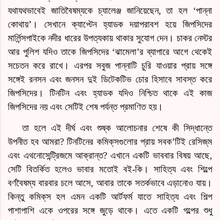
যথাযথভাবেই জাতিবৈষম্যকে চ্যালেঞ্জ জানিয়েছেন, তা হল ‘পান্না
কোথায়’। সেখানে ক্যাপ্টেন হ্যাডক দয়াপরাবশ হয়ে জিপসিদের
মার্লিন্সপাইকে নদীর ধারের উপত্যকায় থাকার সুযোগ দেন। চাকর নেস্টর
আর পুলিশ যদিও তাকে জিপসিদের ‘ঝামেলা’র ব্যাপারে আগে থেকেই
সচেতন করে রাখে। এরপর সবুজ পান্নাটি চুরি যাওয়ার প্রায় সঙ্গে
সঙ্গেই রনসন এবং জনসন দুই ডিটেকটিভ চোর হিসাবে সাবস্ত করে
জিপসিদের। টিনটিন এবং হ্যাডক যদিও নিশ্চিত থাকে এই কাজ
জিপসিদের নয় এবং সেটিই শেষ পর্যন্ত প্রমাণিত হয়।
তা হলে এই দীর্ঘ এবং শুষ্ক আলোচনার শেষে কী সিদ্ধান্তে
উপনীত হব আমরা? টিনটিনের
কমিক্‌স
গুলোর প্রায় সবক’টিই
রেসিজ্‌ম
এবং এথনোসেন্ট্রিজমে আক্রান্ত? এখানে একটি ভাববার বিষয় আছে,
সেটি বিতর্কিত হলেও ভাবার মতোই বই-কি। সাহিত্য এবং শিল্পে
বর্ণবৈষম্য বারবার চলে আসে, আবার তাকে সতর্কভাবে এড়ানোও যায়।
কিন্তু
কমিক্‌স
হল এমন একটি আর্টফর্ম যাতে সাহিত্য এবং শিল্প
পাশাপাশি একে ওপরের সঙ্গে জুড়ে থাকে। এতে একটি গল্পের শুধু