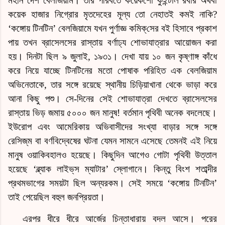
মহান দেশ বেলজিয়াম। তার পরিবর্তে কয়েকশো কুইন্টাল রবার অথবা
কয়েক হাজার নিগ্রোর মৃতদেহের মূল্য তো নেহাতই কমই নাকি?
‘কঙ্গোয় টিনটিন’ বেলজিয়ামে যখন পুর্ণাজ্ঞ
কমিক্‌সে
র বই হিসাবে প্রকাশ
পায় তখন ব্রাসেলসের রাস্তায় বর্ণাঢ্য শোভাযাত্রার আয়োজন করা
হয়। দিনটা ছিল ৯ জুলাই, ১৯৩১। দেখা যায় ১০ জন কৃষ্ণাঙ্গ কাঁধে
করে নিয়ে যাচ্ছে টিনটিনের মতো পোষাক পরিহিত এক
বেলজিয়াম
অভিনেতাকে, তার সঙ্গে রয়েছে স্থানীয় চিড়িয়াখানা থেকে ভাড়া করে
আনা কিছু পশু। সে-দিনের সেই শোভাযাত্রা দেখতে ব্রাসেলসের
রাস্তায় ভিড় জমায় ৫০০০ জন মানুষ! বর্তমান পৃথিবী অনেক বদলেছে।
ইউরোপ এবং আমেরিকায় অভিবাসীদের সংখ্যা বাড়ার সঙ্গে সঙ্গে
রেসিজ্‌ম
বা বর্ণবিদ্বেষের ঘটনা যেমন সামনে এসেছে তেমনই এই নিয়ে
মানুষ ওয়াকিবহালও হয়েছে। কিছুদিন আগেও গোটা পৃথিবী উত্তাল
হয়েছে ‘ব্ল্যাক লাইভ্‌স ম্যাটার’ স্লোগানে। কিন্তু বিংশ শতাব্দীর
প্রথমভাগের সময়টা ছিল অন্যরকম। সেই সময়ে ‘কঙ্গোয় টিনটিন’
তাই পেয়েছিল বহুল জনপ্রিয়তা।
এরপর ধীরে ধীরে আর্জের চিন্তাধারায় বদল আসে। পরের