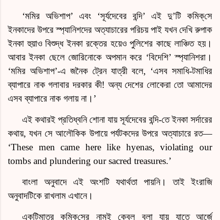
‘মমির অভিশাপ’ এবং ‘সূর্যদেবের বন্দি’ এই
দু’টি কমিক্‌সে
ইনকাদের উপরে স্প্যানিশদের অত্যাচারের পরিচয় পাই যখন দেখি রুপাক
ইনকা হুয়াও বিশুদ্ধ ইনকা রক্তের হয়েও পুলিশের কাছে লাঞ্চিত হয়।
আবার ইনকা ছেলে জোরিনোকে অপমান করে ‘বিদেশি’ স্প্যানিশরা।
‘মমির অভিশাপ’-এ জনৈক ট্রেন যাত্রী বলে, ‘এসব সমাধি-টমাধির
ব্যাপারে নাক গলাবার দরকার কী! অন্য দেশের লোকেরা তো আমাদের
এসব ব্যাপারে নাক গলায় না।’
এই কথারই প্রতিধ্বনি শোনা যায় সূর্যদেবের বন্দি-তে ইনকা সর্দারের
কথায়, যখন সে আলৌকিক উপায়ে পর্যটকদের উপরে অত্যাচারে রত—
‘These men came here like hyenas, violating our
tombs and plundering our sacred treasures.’
বাংলা অনুবাদে এই অংশটি যথার্থতা পায়নি। তাই
ইংরাজি
অনুবাদটিকে রাখলাম এখানে।
একটিমাত্র
কমিক্‌সে
র নামই কেবল বলা যায় যাতে আর্জে