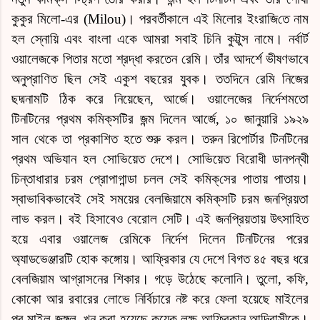
কুকুর মিলো-এর (Milou)। পরবর্তীকালে এই মিলোর
ইংরাজি
তে নাম
হল স্নোয়ি এবং বাংলা একে আমরা সবাই চিনি কুট্টুস নামে। নর্বার্ট
ওয়ালেজকে পিতার মতো শ্রদ্ধা করতেন রেমি। তাঁর আদর্শে ভীষণভাবে
অনুপ্রাণিত ছিল সেই একুশ বছরের যুবক। ততদিনে রেমি নিজের
ছদ্মনামটি ঠিক করে নিয়েছেন, আর্জে। ওয়ালেজের নির্দেশমতো
টিনটিনের প্রথম
কমিক্‌স
টির জন্ম দিলেন আর্জে, ১০ জানুয়ারি ১৯২৯
সাল থেকে তা প্রকাশিত হতে শুরু করল। তরুন রিপোর্টার টিনটিনের
প্রথম অভিযান হল সোভিয়েত দেশে। সোভিয়েত বিরোধী ডানপন্থী
চিন্তাধারার চরম প্রোপাগান্ডা চলল সেই
কমিক্‌সে
র পাতায় পাতায়।
স্বাভাবিকভাবেই সেই সময়ের বেলজিয়ামে
কমিক্‌স
টি চরম জনপ্রিয়তা
লাভ করল। বই হিসাবেও বেরোল সেটি। এই জনপ্রিয়তায় উৎসাহিত
হয়ে এবার ওয়ালেজ রেমিকে নির্দেশ দিলেন টিনটিনের পরের
অ্যাডভেঞ্জারটি হোক কঙ্গোয়। আফ্রিকার যে দেশে বিগত ৪৫ বছর ধরে
বেলজিয়াম
আগ্রাসনের শিকার। গড়ে উঠেছে কলোনি। তুলো, কফি,
কোকো আর রবারের লোভে নির্বিচারে নষ্ট করে ফেলা হয়েছে মাইলের
পর মাইল জঙ্গল, খুন করা হয়েছে কয়েক লক্ষ আফ্রিকান আদিবাসীকে।