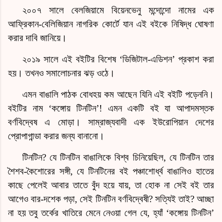
২০০৭ সালে বেলজিয়ামে বিয়েনভেনু মন্দোন্দো নামের এক
আফ্রিকান-বেলিজিয়ান নাগরিক কোর্টে যান এই বইকে নিষিদ্ধ ঘোষণা
করার দাবি জানিয়ে।
২০১৯ সালে এই বইটির বিশেষ ‘ডিজিটাল-এডিশন’ প্রকাশ করা
হয়। তখনও সমালোচনার ঝড় ওঠে।
এমন বাঙালি পাঠক বোধহয় কম আছেন যিনি এই বইটি পড়েননি।
বইটির নাম ‘কঙ্গোয় টিনটিন’! এমন একটি বই যা আপাদমস্তক
বর্ণবিদ্বেষ এ মোড়া। সাম্রাজ্যবাদী এক ইউরোপিয়ান দেশের
প্রোপাগান্ডা করার জন্য বানানো।
টিনটিন? যে টিনটিন বাঙালিকে বিশ্ব চিনিয়েছিল, যে টিনটিন তার
শৈশব-কৈশোরের সঙ্গী, যে টিনটিনের বই পঞ্চাশোর্ধ্ব বাঙালিও হাতের
কাছে পেলেই আবার তাতে বুঁদ হয়ে যায়, তা হোক না সেই বই তার
আগেও বার-দশেক পড়া, সেই টিনটিন বর্ণবিদ্বেষী? সত্যিই তাই? আচ্ছা
না হয় তবু তর্কের খাতিরে মেনে নেওয়া গেল যে, হ্যাঁ ‘কঙ্গোয় টিনটিন’