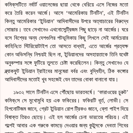
কমিক্‌স
টিতে নর্বার্ট ওয়ালেজের ছায়া থেকে বেরিয়ে এসে নিজের মতো
করে তৈরি করেন আর্জে। আসে ‘আমেরিকায় টিনটিন’, এই টিনটিন
কিন্তু আমেরিকার ‘ইন্ডিয়ান’ আদিবাসীদের উপরে অত্যাচারের বিরুদ্ধে
সোচ্চার। তবে সেখানেও এথনোসেন্ট্রিজম পিছু ছাড়ে না
আর্জে
র। ঘরে
বসে বিশ্বের অন্য দেশগুলির পটভূমিকায় কিছু লিখলে সেই আর্মচেয়ার
কাহিনি
তে স্টিরিয়োটাইপ তো আসতে বাধ্যই, এতে
আর্জে
র প্রত্যক্ষ
কোন অভিসন্ধি নিশ্চয়ই ছিল না, ইন্ডিয়ানদের অসহায়তাকে তিনি যথেষ্ট
অনুকম্পার সঙ্গে ফুটিয়ে তুলতে চেষ্টা করেছিলেন। কিন্তু সেখানেও যে
ব্ল্যাকফুট ইন্ডিয়ান ট্রাইবের মানুষেরা বর্বর এবং বুদ্ধিহীন, ঠিক কঙ্গোর
আদিবাসীদের মতোই খুব সহজেই যেন তাদের বোকা বানানো যায়।
১৯৩২ সালে টিনটিন এসে পৌঁছোয় ভারতবর্ষে। ‘ফারাওয়ের চুরুট’
কমিক্‌সে
সে মুখোমুখি হয় এক ফকিরের। ফকিরটি ধূর্ত, লোভী। সে
হিপনোটিজম জানে, গ্রেট ইন্ডিয়ান রোপ ট্রিকও জানে, ব্লো পাইপ দিয়ে
বিষাক্ত তিরও ছোড়ে। এই হল আর্জের চেনা ভারতের পরিচয়। এই
গল্পেই আবার এক গরুকে কামড়ে দেওয়ার জন্য কুট্টুসকে দেবতা শিবের