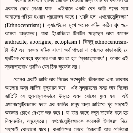
কিশোর মনে এই হাসির জোগান দেওয়ার জন্য রেমি কী করলেন তা
একবার দেখে নেওয়া যাক। এইখানে একটা বেশ ভারী শব্দের সঙ্গে
আমাদের পরিচয় হওয়ার প্রয়োজন আছে। শব্দটি হল ‘এথনোসেন্ট্রিজম’
(Ethnocentrism)। ক্যাপ্টেনের মুখে অনেক কঠিন কঠিন শব্দ শুনে
আমরা অভ্যস্ত। যারা
ইংরাজি
তে টিনটিন পড়েছেন তারা জানেন
anthracite, aborigine, ectoplasm। কিন্তু ethnocentrism-
টা কী? এর একদম সঠিক বাংলা অর্থ পাওয়া না গেলেও কাছাকাছি যে
শব্দটিকে বোধহয় ব্যবহার করা যায় তা হল ‘স্বজাত্যবোধ’। আবার এই
স্বজাত্যবোধ শব্দটিও যেন ঠিক জুতসই নয়।
কোনও একটি জাতি তার নিজের সংস্কৃতি, জীবনধারা এবং ভাবনার
আলোয় অন্য জাতির মূল্যায়ন করে। এই মূল্যায়নের সময় তার নিজের
জাতিটি যে তুলনামূলকভাবে উন্নত এমন বোধের জন্ম হয়। এই
এথনোসেন্ট্রিজমের ফলে এক জাতির মানুষ অন্য জাতিকে খুব সহজেই
অবজ্ঞার চোখে দেখতে শুরু করে। যা তার কাছে নতুন তাকেই মনে হয়
নিম্নরুচির, মনুষ্যেতর। এথনোসেন্ট্রিজমকে কয়েকটি উদাহরণ দিয়ে
সহজেই বোঝানো যাবে। বাঙালিদের চোখে ‘গুজরাটি আর বেনিয়ারা