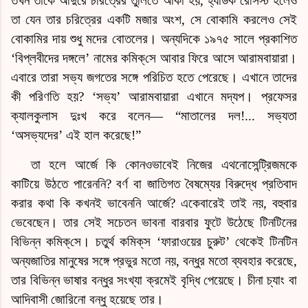
তখন তাকে আদুরে চরিত্রের তুলিতে আঁকা হয়, হ্যাডক রেসিস্ট হলেও
তা যেন তার চরিত্রের একটি মজার অংশ, সে বোকামি করলেও সেই
বোকামির দায় শুধু মদের বোতলের। অন্যদিকে ১৯৭৫ সালে প্রকাশিত
‘বিপ্লবীদের দঙ্গলে’ নামের
কমিক্‌সে
আবার ফিরে আসে আরামবায়ারা।
এবারে তারা সভ্য জগতের সঙ্গে পরিচিত হতে পেরেছে। এখানে তাদের
কী পরিণতি হয়? ‘সভ্য’ আরামবায়ারা এখানে মদ্যপ। প্রফেসর
ক্যালকুলাস দুঃখ করে বলেন—
“মাতালের দল!... সভ্যতা
‘অসভ্যদের’ এই হাল করেছে!”
তা হলে আর্জে কি কোনওভাবেই নিজের এথনোসেন্ট্রিজমকে
কাটিয়ে উঠতে পারেননি? বর্ণ বা জাতিগত বৈষম্যের বিরুদ্ধে প্রতিবাদ
করার কথা কি কখনই ভাবেননি আর্জে? একেবারেই তাই নয়, বহুবার
ভেবেছেন। তার সেই সচেতন ভাবনা বারবার ফুটে উঠেছে টিনটিনের
বিভিন্ন
কমিক্‌সে
। চতুর্থ
কমিক্‌স
‘ফারাওয়ের চুরুট’ থেকেই টিনটিন
অন্যজাতির মানুষের সঙ্গে প্রভুর মতো নয়, বন্ধুর মতো ব্যবহার করেছে,
তার বিভিন্ন ভাষার বন্ধুর সংখ্যা ক্রমেই বৃদ্ধি পেয়েছে।
চীনা
চ্যাং বা
আদিবাসী জোরিনো বন্ধু হয়েছে তার।