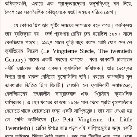
কমিক্‌স
গুলি, এবারে এক প্রাপ্তবয়ষ্কের অনুসন্ধিৎসু মন নিয়ে,
কৈশোরের সরলরৈখিক কৌতূহলকে যতটা সম্ভব সরিয়ে রেখে।
যে-কোনও শিল্প তার সৃষ্টির সময়ের সাক্ষরকে বহন করে।
কমিক্‌স
ও
তার ব্যতিক্রম নয়। জর্জ প্রসপার রেমির জন্ম হয়েছিল ১৯০৭ সালে
বেলজিয়াম শহরে। ১৯২৭ সালে কুড়ি বছর বয়সে রেমি যোগ দেন লে
ভ্যাঁতিয়েম সিয়েল (Le Vingtieme Siecle, The twentieth
Century) নামের একটি খবরের কাগজে। খবর কাগজটি চালাতেন
নর্বার্ট ওয়ালেজ নামের একজন ক্যাথলিক ধর্মযাজক। তার ডেস্কের
উপরে রাখা থাকত বেনিতো মুসোলিনির ছবি। খবরের কাগজটির মূল
ভাবধারার ভিত্তি ছিল তিনটি। সেগুলি হল ফ্যাসিবাদী সমাজতন্ত্র,
বেলজিয়ামের তৎকালীন সাম্রাজবাদ এবং খ্রিস্টান ক্যাথলিক
ধর্মপ্রচার। এ হেন খবরের কাগজে ১৯২৮ সাল থেকে প্রতি বৃহষ্পতিবার
বেরোতে থাকে
ছোটো
দের জন্য একটি সাপ্লিমেন্ট। তার নাম দেওয়া হয়
লে পেতি ভ্যাঁতিয়েম (Le Petit Vingtieme, the Little
Twentieth)। রেমির উপরে ভার পড়ল এই সাপ্লিমেন্টের জন্য একটি
নতুন কমিক্‌স স্ট্রিপ তৈরি করার। জন্ম হল টিনটিন এবং তার পোষা