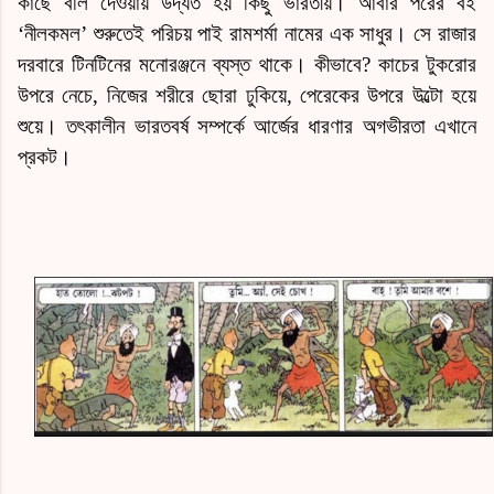
কাছে বলি দেওয়ায় উদ্যত হয় কিছু ভারতীয়। আবার পরের বই
‘নীলকমল’ শুরুতেই পরিচয় পাই রামশর্মা নামের এক সাধুর। সে রাজার
দরবারে টিনটিনের মনোরঞ্জনে ব্যস্ত থাকে। কীভাবে? কাচের টুকরোর
উপরে নেচে, নিজের শরীরে ছোরা ঢুকিয়ে, পেরেকের উপরে উল্টো হয়ে
শুয়ে। তৎকালীন ভারতবর্ষ সম্পর্কে আর্জের ধারণার অগভীরতা এখানে
প্রকট।