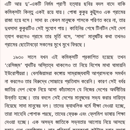
এটি আর দু’-একটি নির্মম প্রাণী হত্যার ছবির বদল বাদে বাকি
কমিক্‌স
টা কিন্তু একই রয়ে যায়। পোষা কুকুর কুট্টুসও এক গ্রামের
রাজা হয়ে বসে। সাদা
রং
কেবল মানুষকে শাসকে পরিণত করে না, তার
দুধসাদা কুকুরটিও সেই সুযোগ পায়।
কাহিনি
র শেষে টিনটিন সেই দেশ
ত্যাগ করলেও গ্রামে তার মূর্তি বসে, ‘সাদা’ মানুষটির কথা তখনও
গ্রামের
ছোটোবড়ো
সকলের মুখে মুখে ফিরছে।
১৯৩০ সালে যখন এই
কমিক্‌স
টি প্রকাশিত হয়েছে তখন
‘
রেসিজ্‌ম
’ শব্দটির অস্তিত্ব থাকলেও তা নিয়ে বিশেষ মাথা ঘামায়নি
ইউরোপীয়রা।
বেলজিয়াম
রা কঙ্গোয় সাম্রাজ্যবাদী আগ্রাসনকে সমর্থন
না করলেও তার বিরুদ্ধে সোচ্চারে প্রতিবাদ করেনি। কারণ সেই বর্বর
জাতির দেশ থেকে নিয়ে আসা কাঁচামালে যে নিজের দেশের অর্থনীতির
উন্নতি হচ্ছে। তার বদলে সেই দেশের মানুষদের সভ্য করার দায়িত্ব
নিয়েছে সাদা মানুষের দল। তাদের ক্যাথলিক ধর্মে দীক্ষা দেওয়া হচ্ছে,
তারা সাহেবি পোশাক পরছে, তাদের ফ্রেঞ্চ এবং ফ্লেমিশ ভাষায় শিক্ষা
দেওয়া হচ্ছে। এক অসভ্য জাতিকে সভ্যতার আলোয় নিয়ে আসছে