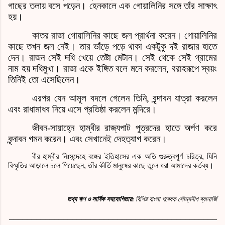
গাছের তলায় বসে পড়েন। হেনকালে এক গোয়ালিনির সঙ্গে তাঁর সাক্ষাৎ
হয়।
কাতর রাজা গোয়ালিনির কাছে জল প্রার্থনা করেন। গোয়ালিনির
কাছে তখন জল নেই। তার ভাঁড়ে পড়ে থাকা একটুকু দই রাজার হাতে
দেন। রাজন সেই দধি খেয়ে তেষ্টা মেটান। সেই থেকে সেই গ্রামের
নাম হয় দধিমুখা। রাজা একে ইঙ্গিত বলে মনে করলেন
,
বরাহরূপে স্বয়ং
তিনিই তো এসেছিলেন।
এরপর যেন আমূল বদলে গেলেন তিনি
,
বৃন্দাবন যাত্রা করলেন
এবং রাধামাধব নিয়ে এসে প্রতিষ্ঠা করলেন মন্দিরে।
জীবন
-
সায়াহ্নে হাম্বীর রাজ্যপাট পুত্রদের হাতে অর্পণ করে
বৃন্দাবন গমন করেন। এবং সেখানেই দেহত্যাগ করেন।
বীর হাম্বীর নিঃসন্দেহে বঙ্গের ইতিহাসের এক অতি গুরুত্বপূর্ণ চরিত্র
,
যিনি
বিস্মৃতির আড়ালে চলে গিয়েছেন
,
তাঁর কীর্তি মানুষের কাছে তুলে ধরা আমাদের কর্তব্য।
তথ্য ঋণ ও সার্বিক সহযোগিতায়
:
বিশিষ্ট বাংলা গবেষক সৌম্যদীপ ব্যানার্জি
______________________________________________