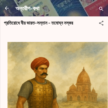
সরাসরি প্রধান সামগ্রীতে চলে যান
অন্তরীপ-কথা
প্রতিরোধে বীর ভারত-সন্তান - তমোঘ্ন নস্কর