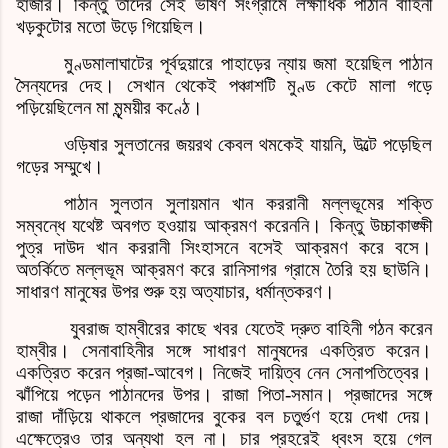
হাজার। কিন্তু তাদের সেই ভীষণ সংগ্রামে লক্ষাধিক পাঠান বাহিনী
খড়কুটোর মতো উড়ে গিয়েছিল।
মুণ্ডমালাঘাটের পূর্বদুয়ারে পাহাড়ের ন্যায় জমা হয়েছিল পাঠান
সৈন্যদের দেহ। সেখান থেকেই পঞ্চাশটি মুণ্ড কেটে মালা গড়ে
পড়িয়েছিলেন মা মৃন্ময়ীর কণ্ঠে।
ওড়িষার সুলতানের জয়রথ কেবল থমকেই যায়নি
,
উল্টে পড়েছিল
গড়ের সম্মুখে।
পাঠান সুলতান সুলায়মান খান কররানী মল্লভূমের শক্তি
সম্বন্ধে যথেষ্ট অবগত হওয়ায় আক্রমণ করেননি। কিন্তু উচ্চাকাঙ্ক্ষী
পুত্র দাউদ খান কররানী সিংহাসনে বসেই আক্রমণ করে বসে।
অতর্কিতে মল্লভূম আক্রমণ করে রানিসাগর গ্রামে তৈরি হয় ছাউনি।
সাধারণ মানুষের উপর শুরু হয় অত্যাচার
,
ধর্মান্তকরণ।
যুবরাজ হাম্বীরের কাছে খবর যেতেই দ্রুত বাহিনী গঠন করেন
হাম্বীর। সেনাবাহিনীর সঙ্গে সাধারণ মানুষদের একত্রিত করেন।
একত্রিত করেন প্রজা
-
আবেগ। নিজেই দায়িত্ব নেন সেনাপতিত্বের।
ঝাঁপিয়ে পড়েন পাঠানদের উপর। রাজা পিতা
-
সমান। প্রজাদের সঙ্গে
রাজা দাঁড়িয়ে থাকলে প্রজাদের বুকের বল চতুর্গুণ হয়ে দেখা দেয়।
এক্ষেত্রেও তার অন্যথা হল না। চার প্রহরেই ধ্বংস হয়ে গেল