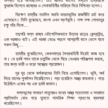
অশক্ত হয়ে আসছিলেন। তাই জীবিত কালেই সন্তান হাম্বীরকে
যুবরাজ হিসেবে রাজ্যের ও সেনাবাহিনীর দায়িত্ব দিয়ে নিশ্চিন্ত হলেন।
বিচক্ষণ হাম্বীর ততদিন অবধি ভারতভূমির রাজনীতি চর্চা করে
এসেছেন। তিনি বুঝেছেন
,
বাংলা এখন স্বর্ণভূমি। লক্ষ লক্ষ লোভাতুর
চক্ষু তাঁর দিকে
…
তদুপরি মল্ল রাজ্য ভৌগোলিকভাবে উত্তর রাঢ়ের কেন্দ্রবিন্দু
,
এক দরজাও বটে। এই দরজা ভেঙে পড়লে আগ্রাসী বানে ভেসে যাবে
সকল কিছু
…
হাম্বীর বুঝেছিলেন
,
কেবলমাত্র সৈন্যবাহিনী দিয়েই কাজ হবে
না। যে দুর্ধর্ষ শমন তাকে চতুর্দিক থেকে ঘিরে নেওয়ার পরিকল্পনা করছে
,
তার জন্য ভারী ও বড়ো অস্ত্রের প্রয়োজন।
দূর দূর থেকে কর্মকারদের তিনি নিয়ে এসেছিলেন। ভূমি
,
অর্থ
দিয়ে তাদের পুনর্বাসন দিয়েছিলেন। গড়া হয়েছিল অস্ত্র কারখানা। গড়ে
উঠেছিল একের পর এক দুর্ধর্ষ কামান।
মল্লভূমের সাধারণ মানুষেরও মধ্যে অস্ত্র সচেতনতা ও সহজাত
প্রতিবর্তন বোধ গড়ে তুলতে সামরিক শিক্ষা গ্রহণের ব্যবস্থা
করেছিলেন।