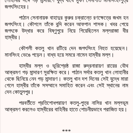
লোহানীর সঙ্গে গড় মান্দারণে যুদ্ধ বাধে মুঘল সেনাপতি মানসিংহ
-
পুত্র
জগৎসিংহের।
পাঠান সেনানায়ক বাহাদুর কুরুর চক্রান্তে রণক্ষেত্রে জখম হন
জগৎসিংহ। কৌশলে তাঁকে বন্দি করেন আফগান শাসক। খবর পেয়ে
জগৎকে উদ্ধার করে বিষ্ণুপুরে নিয়ে গিয়েছিলেন মল্লরাজা বীর
হাম্বীর।
কৌশলী কতলু খান রটিয়ে দেন জগৎসিংহ নিহত হয়েছেন।
মানসিংহ ভেঙে পড়েন। বাধ্য হয়ে সমরে নামেন হাম্বীর মল্ল।
হাম্বীর মল্ল ও ভূরিশ্রেষ্ঠ রাজা রুদ্রনারায়ণ রায়ের যৌথ
আক্রমণ গড় মান্দারণ সুরক্ষিত করে। পাঠান সর্দার কতলু খান লোহানীর
থেকে ছিনিয়ে নেন গড় মান্দারণ। কতলু খান দশ দিনের সেই যুদ্ধে মারা
গেলে হাম্বীর তাঁকে সসম্মানে সমাহিত করেন এবং সেই স্থানের নাম
দেন কোতুলপুর।
পরবর্তীতে প্রতিশোধপরায়ণ কতলু
-
পুত্র নাসির খান মল্লভূম
আক্রমণ করলেও হাম্বীরের বাহিনীর হাতে শোচনীয়ভাবে পরাজিত হয়।
***