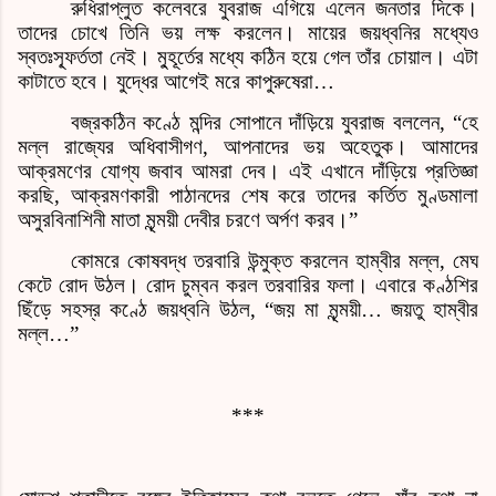
রুধিরাপ্লুত কলেবরে যুবরাজ এগিয়ে এলেন জনতার দিকে।
তাদের চোখে তিনি ভয় লক্ষ করলেন। মায়ের জয়ধ্বনির মধ্যেও
স্বতঃস্ফূর্ততা নেই। মু্হূর্তের মধ্যে কঠিন হয়ে গেল তাঁর চোয়াল। এটা
কাটাতে হবে। যুদ্ধের আগেই মরে কাপুরুষেরা
…
বজ্রকঠিন কণ্ঠে মন্দির সোপানে দাঁড়িয়ে যুবরাজ বললেন
, “
হে
মল্ল রাজ্যের অধিবাসীগণ
,
আপনাদের ভয় অহেতুক। আমাদের
আক্রমণের যোগ্য জবাব আমরা দেব। এই এখানে দাঁড়িয়ে প্রতিজ্ঞা
করছি
,
আক্রমণকারী পাঠানদের শেষ করে তাদের কর্তিত মুণ্ডমালা
অসুরবিনাশিনী মাতা মৃন্ময়ী দেবীর চরণে অর্পণ করব।”
কোমরে কোষবদ্ধ তরবারি উন্মুক্ত করলেন হাম্বীর মল্ল
,
মেঘ
কেটে রোদ উঠল। রোদ চুম্বন করল তরবারির ফলা। এবারে কণ্ঠশির
ছিঁড়ে সহস্র কণ্ঠে জয়ধ্বনি উঠল
, “
জয় মা মৃন্ময়ী
…
জয়তু হাম্বীর
মল্ল
…
”
***