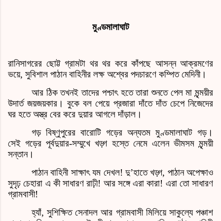
মুণ্ডমালাঘাট
রানিসাগরের ছোট্ট গ্রামটা থর থর করে কাঁপছে আসন্ন আক্রমণের
ভয়ে
,
সুবিশাল পাঠান বাহিনীর লক্ষ অশ্বের পদচারণে কম্পিত মেদিনী।
আর ঠিক তখনই তাদের পশ্চাৎ হতে তারা শুনতে পেল মা মৃন্ময়ীর
উদার্ত জয়জয়কার। বুকে বল পেয়ে প্রজারা দাঁতে দাঁত চেপে নিজেদের
ঘর হতে অস্ত্র বের করে দুয়ার আগলে দাঁড়াল।
গড় বিষ্ণুপুরের বারোটি গড়ের অন্যতম মুণ্ডমালাঘাট গড়।
সেই গড়ের পূর্বদুয়ার
-
সম্মুখে খড়্গ হস্তে নেমে এলেন ভীমসম মৃন্ময়ী
সন্তান।
পাঠান বাহিনী সাক্ষাৎ যম দেখল! দু
’
হাতে খড়্গ
,
পাঠান অপেক্ষাও
সুদৃঢ় চেহারা এ কী সাধারণ রাঢ়ী! আর সঙ্গে এরা কারা! এরা তো সাধারণ
গ্রামবাসী!
হ্যাঁ
,
সুশিক্ষিত সেনাদল আর গ্রামবাসী মিলিয়ে সাকুল্যে পঞ্চাশ