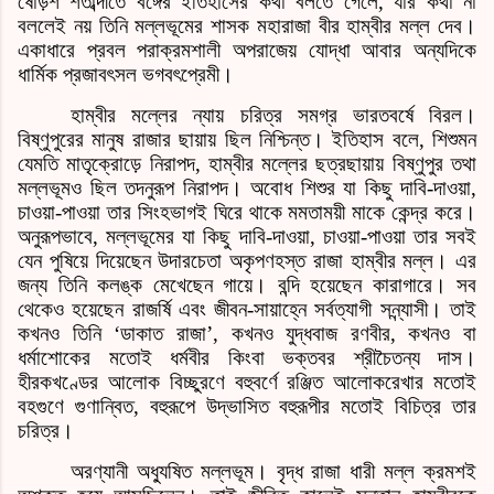
ষোড়শ শতাব্দীতে বঙ্গের ইতিহাসের কথা বলতে গেলে
,
যাঁর কথা না
বললেই নয় তিনি মল্লভূমের শাসক মহারাজা বীর হাম্বীর মল্ল দেব।
একাধারে প্রবল পরাক্রমশালী অপরাজেয় যোদ্ধা আবার অন্যদিকে
ধার্মিক প্রজাবৎসল ভগবৎপ্রেমী।
হাম্বীর মল্লের ন্যায় চরিত্র সমগ্র ভারতবর্ষে বিরল।
বিষ্ণুপুরের মানুষ রাজার ছায়ায় ছিল নিশ্চিন্ত। ইতিহাস বলে
,
শিশুমন
যেমতি মাতৃক্রোড়ে নিরাপদ
,
হাম্বীর মল্লের ছত্রছায়ায় বি
ষ্ণু
পুর তথা
মল্লভূমও ছিল তদনুরূপ নিরাপদ। অবোধ শিশুর যা কিছু দাবি-দাওয়া
,
চাওয়া
-
পাওয়া তার সিংহভাগই ঘিরে থাকে মমতাময়ী মাকে কেন্দ্র করে।
অনুরূপভাবে
,
মল্লভূমের যা কিছু দাবি-দাওয়া
,
চাওয়া-পাওয়া তার সবই
যেন পুষিয়ে দিয়েছেন উদারচেতা অকৃপণহস্ত রাজা হাম্বীর মল্ল। এর
জন্য তিনি কলঙ্ক মেখেছেন গায়ে। বন্দি হয়েছেন কারাগারে। সব
থেকেও হয়েছেন রাজর্ষি এবং জীবন-সায়াহ্নে সর্বত্যাগী সন্ন্যাসী। তাই
কখনও তিনি
‘
ডাকাত রাজা
’,
কখনও যুদ্ধবাজ রণবীর
,
কখনও বা
ধর্মাশোকের মতোই ধর্মবীর কিংবা ভক্তবর শ্রীচৈতন্য দাস।
হীরকখণ্ডের আলোক বিচ্ছুরণে বহুবর্ণে রঞ্জিত আলোকরেখার মতোই
বহগুণে গুণান্বিত
,
বহুরূপে উদ্ভাসিত বহুরূপীর মতোই বিচিত্র তার
চরিত্র।
অরণ্যানী অধ্যুষিত মল্লভূম। বৃদ্ধ রাজা ধারী মল্ল ক্রমশই