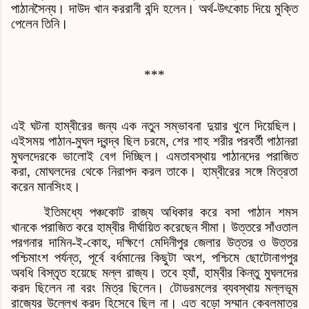
পাঠানসৈন্য। দাউদ খান কররানী বন্দি হলেন। অর্থ
-
উৎকোচ দিয়ে মুক্তি
পেলেন তিনি।
***
এই ঘটনা হাম্বীরের জন্য এক নতুন সম্ভাবনা দুয়ার খুলে দিয়েছিল।
এইসময় পাঠান
-
মুঘল দ্বন্দ্ব ছিল চরমে
,
শের শাহ শরীর পরবর্তী পাঠানরা
মুঘলদেরকে ভালোই বেগ দিচ্ছিল। এমতাবস্থায় পাঠানদের পরাজিত
করা
,
মোঘলদের থেকে নিরাপদ করল তাকে। হাম্বীরের সঙ্গে মিত্রতা
করেন মানসিংহ।
ইতিমধ্যে পঞ্চকোট রাজ্য অধিকার করে বসা পাঠান শমস
খানকে পরাজিত করে হাম্বীর দীর্ঘায়িত করেছেন সীমা। উত্তরে সাঁওতাল
পরগনার দামিন-ই-
কোহ
,
দক্ষিণে মেদিনীপুর জেলার উত্তর ও উত্তর
পশ্চিমাংশ পর্যন্ত
,
পূর্বে বর্ধমানের কিছুটা অংশ
,
পশ্চিমে ছোটোনাগপুর
অবধি বিস্তৃত হয়েছে মল্ল রাজ্য। তবে হ্যাঁ
,
হাম্বীর কিন্তু মুঘলদের
করদ ছিলেন না বরং মিত্র ছিলেন। টোডরমলের ব্যবস্থায় মল্লভূম
রাজ্যের উল্লেখ করদ হিসেবে ছিল না। এত বড়ো সম্মান কেবলমাত্র