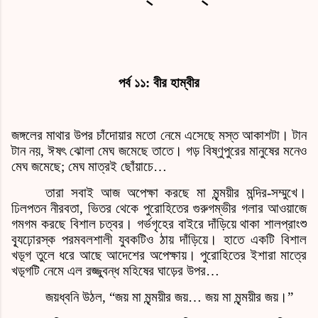
পর্ব ১১
:
বীর হাম্বীর
জঙ্গলের মাথার উপর চাঁদোয়ার মতো নেমে এসেছে মস্ত আকাশটা। টান
টান নয়
,
ঈষৎ ঝোলা মেঘ জমেছে তাতে। গড় বি
ষ্ণু
পুরের মানুষের মনেও
মেঘ জমেছে
;
মেঘ মাত্রই ছোঁয়াচে
…
তারা সবাই আজ অপেক্ষা করছে মা মৃন্ময়ীর মন্দির
-
সম্মুখে।
ঢিলপতন নীরবতা
,
ভিতর থেকে পুরোহিতের গুরুগম্ভীর গলার আওয়াজে
গমগম করছে বিশাল চত্বর। গর্ভগৃহের বাইরে দাঁড়িয়ে থাকা শালপ্রাংশু
ব্যূঢ়োরস্ক পরমবলশালী যুবকটিও ঠায় দাঁড়িয়ে। হাতে একটি বিশাল
খড়্গ তুলে ধরে আছে আদেশের অপেক্ষায়। পুরোহিতের ইশারা মাত্রে
খড়্গটি নেমে এল রজ্জুবন্ধ মহিষের ঘাড়ের উপর
…
জয়ধ্বনি উঠল
, “
জয় মা মৃন্ময়ীর জয়
…
জয় মা মৃন্ময়ীর জয়।
”