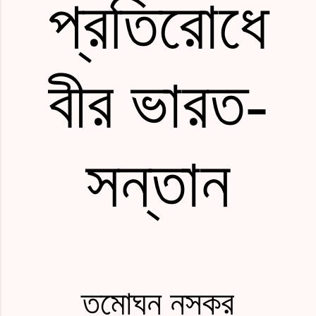
প্রতিরোধে
বীর ভারত
-
সন্তান
তমোঘ্ন নস্কর