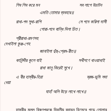
পিব পিব করে মন
সব লাগে উচাটন
এমতি তোমার ব্যবহার॥
রাধা-পদ সুধা-রাশি
সে পদে করিলা দাসী
গোরা-পদে বান্ধি দিলা চিত।
শ্রীরাধা-রমণসহ
দেখাইলা কুঞ্জ-
গেহ
জানাইলা দুঁহু-
প্রেম-রীত॥
কালিন্দীর কূলে যাই
সখীগণে ধাওয়াধাই
রাধা কানু বিহরই সুখে।
এ বীর হাম্বীর-হিয়া
ব্রজ-ভূমি সদা
ধেয়া
যাহাঁ অলি উড়ে লাখে লাখে॥
হাম্বীর মল্ল বিষ্ণুপুরকে দ্বিতীয় বৃন্দাবন হিসেবে গড়ে তোলার