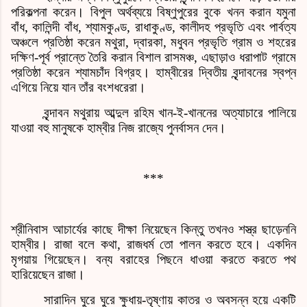
পরিকল্পনা করেন। বিপুল অর্থব্যয়ে বিষ্ণুপুরের বুকে খনন করান যমুনা
বাঁধ
,
কালিন্দী বাঁধ
,
শ্যামকুণ্ড
,
রাধাকুণ্ড
,
কালীদহ প্রভৃতি এবং পার্বত্য
অঞ্চলে প্রতিষ্ঠা করেন মথুরা
,
দ্বারকা
,
মধুবন প্রভৃতি গ্রাম ও শহরের
দক্ষিণ-পূর্ব প্রান্তে তৈরি করান বিশাল রাসমঞ্চ
,
এছাড়াও ধরাপাট গ্রামে
প্রতিষ্ঠা করেন শ্যামচাঁদ বিগ্রহ। হাম্বীরের দ্বিতীয় বৃন্দাবনের স্বপ্ন
এগিয়ে নিয়ে যান তাঁর বংশধরেরা।
বৃন্দাবন মথুরায় আব্দুল রহিম খান
-
ই
-
খাননের অত্যাচারে পালিয়ে
যাওয়া বহু মানুষকে হাম্বীর নিজ রাজ্যে পুনর্বাসন দেন।
***
শ্রীনিবাস আচার্যের কাছে দীক্ষা নিয়েছেন কিন্তু তখনও শস্ত্র ছাড়েননি
হাম্বীর। রাজা বলে কথা
,
রাজধর্ম তো পালন করতে হবে। একদিন
মৃগয়ায় গিয়েছেন। বন্য বরাহের পিছনে ধাওয়া করতে করতে পথ
হারিয়েছেন রাজা।
সারাদিন ঘুরে ঘুরে ক্ষুধায়
-
তৃষ্ণায় কাতর ও অবসন্ন হয়ে একটি