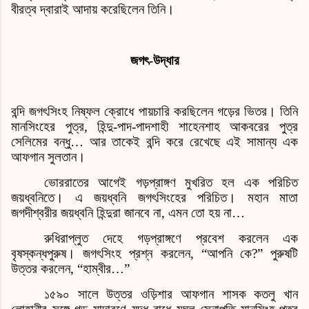
বীরত্ব দ্বারাই আদায় করেছিলেন তিনি।
জগৎ
-
উদ্ধার
বন্দি জগৎসিংহ নিষ্ফল ক্রোধে পায়চারি করছিলেন গড়ের ভিতর। তিনি
মানসিংহের পুত্র
,
হিন্দু
-
পাদ
-
পাদশাহী শাহেনশাহ আকবরের পুত্র
সেলিমের বন্ধু
…
আর তাকেই বন্দি করে রেখেছে এই সামান্য এক
আফগান সুলতান।
ভোররাতের আগেই গড়প্রাঙ্গণ মুখরিত হল এক পরিচিত
জয়ধ্বনিতে। এ জয়ধ্বনি জগৎসিংহের পরিচিত। মহান মাতা
জগদীশ্বরীর জয়ধ্বনি হিন্দুরা জানবে না
,
এমন তো হয় না
…
রুধিরাপ্লুত দেহে গড়প্রাঙ্গণে প্রবেশ করলেন এক
বৃষস্কন্ধপুরুষ। জগৎসিংহ প্রশ্ন করলেন
, “
আপনি কে
?”
পুরুষটি
উত্তর করলেন
, “
হাম্বীর
…
”
১৫৯০ সালে উত্তর ওড়িশার আফগান শাসক কতলু খান