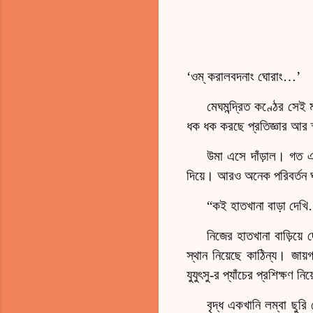
‘ওম্‌ করালবদনাং ঘোরাং
…
’
মেঘমন্দ্রিত কণ্ঠের সেই 
ধক ধক করছে প্রতিজ্ঞার আর 
উমা এসে দাঁড়াল। গত এক
দিয়ে। আরও অনেক পরিবর্তন 
“কই হাতখানা বাড়া দেখি
নিজের হাতখানা বাড়িয়
স্থান নিয়েছে কাঠিন্য। জায
যুযুৎসু-র প্যাঁচের প্রশিক্ষণ ন
বৃদ্ধ একখানি লম্বা ছুর