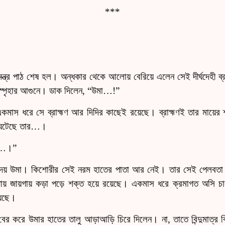
***
মন্ত্র পাঠ শেষ হল। অন্ধকার থেকে আলোয় বেরিয়ে এলেন সেই দীর্ঘদেহী ব্র
স্পৃহার আগুনে। ডাক দিলেন, “উমা
…
!”
মাস ধরে সে ব্রাহ্মণ আর দিদির কাছেই রয়েছে। ব্রাহ্মণই তার মায়ের শ্র
ঘটেছে তার
…
।
…
।”
ে দেয় উমা। কিশোরীর সেই নরম হাতের পাতা আর নেই। তার সেই পেলবতা 
়গায় জায়গায় কড়া পড়ে শক্ত হয়ে রয়েছে। একমাস ধরে ক্রমাগত অসি চা
িয়েছে।
ি বের করে উমার হাতের তালু আড়াআড়ি চিরে দিলেন। না, তাতে বিন্দুমাত্