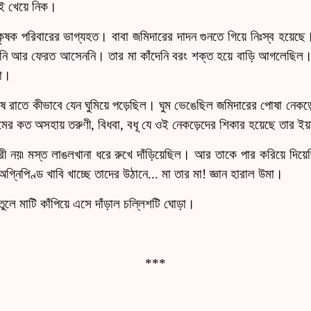
ই খেয়ে নিক।
কৃষক পরিবারের ভাগ্যহত। বাবা জমিদারের দাদন গুনতে গিয়ে নিঃস্ব হয়ে
 তিনি আর ফেরত আসেননি। তার মা কাঁদেনি বরং শক্ত হয়ে বাড়ি আগলেছিল
না।
শেষ রাতে কীভাবে যেন ঘুমিয়ে পড়েছিল। ঘুম ভেঙেছিল জমিদারের পোষা নেকড়
ামের কত অসহায় তরুণী, বিধবা, বধূ যে ওই নেকড়েদের শিকার হয়েছে তার ইয়
রী নয়
৷
মস্ত লাঙলখানা ধরে রুখে দাঁড়িয়েছিল। আর তাকে পার করিয়ে দিয়ে
্নিপিণ্ড খাবি খাচ্ছে তাদের উঠানে... মা তার মা! জ্ঞান হারাল উমা।
তুলে মাটি কাঁপিয়ে এসে দাঁড়াল চল্লিশটি ঘোড়া।
***