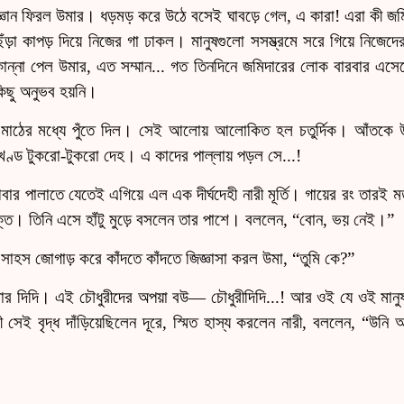
ে জ্ঞান ফিরল উমার। ধড়মড় করে উঠে বসেই ঘাবড়ে গেল, এ কারা! এরা কী জমি
েঁড়া কাপড় দিয়ে নিজের গা ঢাকল। মানুষগুলো সসম্ভ্রমে সরে গিয়ে নিজেদে
ান্না পেল উমার, এত সম্মান... গত তিনদিনে জমিদারের লোক বারবার এস
-কিছু অনুভব হয়নি।
 মাঠের মধ্যে পুঁতে দিল। সেই আলোয় আলোকিত হল চতুর্দিক। আঁতকে উঠ
ডবিখণ্ড টুকরো-টুকরো দেহ। এ কাদের পাল্লায় পড়ল সে...!
বার পালাতে যেতেই এগিয়ে এল এক দীর্ঘদেহী নারী মূর্তি। গায়ের রং তারই 
্ত। তিনি এসে হাঁটু মুড়ে বসলেন তার পাশে। বললেন, “বোন, ভয় নেই।”
াহস জোগাড় করে কাঁদতে কাঁদতে জিজ্ঞাসা করল উমা, “তুমি কে?”
 দিদি। এই চৌধুরীদের অপয়া বউ— চৌধুরীদিদি...! আর ওই যে ওই মানুষটা,”
সেই বৃদ্ধ দাঁড়িয়েছিলেন দূরে, স্মিত হাস্য করলেন নারী, বললেন, “উনি আ