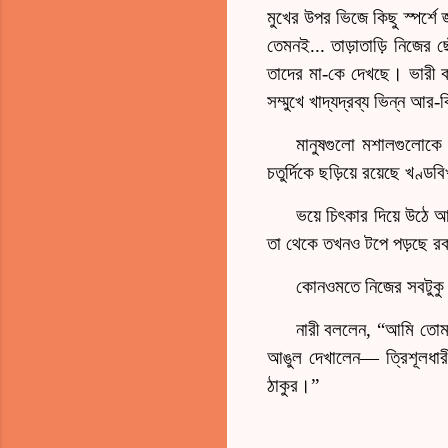
মুখের উপর ভিজে কিছু স্পর্শ
তেমনই... তাড়াতাড়ি নিজের ছ
তাদের মা-কে দেখছে। ভারী ক
সম্মুখে খাদ্যদ্রব্য ভিন্ন আর
মানুষগুলো মশালগুলোকে
চতুর্দিকে ছড়িয়ে রয়েছে খণ্
ভয়ে চিৎকার দিয়ে উঠে আ
তা থেকে তখনও টপে পড়ছে রক
কোনওমতে নিজের সবটুকু স
নারী বললেন, “আমি তোমার
আঙুল দেখালেন— ত্রিশূলধারী 
ঠাকুর।”