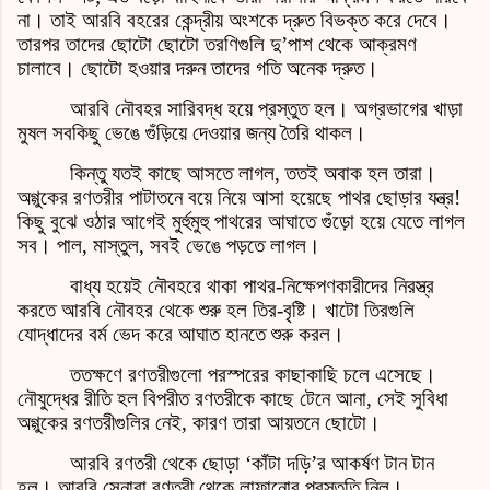
না। তাই আরবি বহরের কেন্দ্রীয় অংশকে দ্রুত বিভক্ত করে দেবে।
তারপর তাদের ছোটো ছোটো তরণিগুলি দু’পাশ থেকে আক্রমণ
চালাবে। ছোটো হওয়ার দরুন তাদের গতি অনেক দ্রুত।
আরবি নৌবহর সারিবদ্ধ হয়ে প্রস্তুত হল। অগ্রভাগের খাড়া
মুষল সবকিছু ভেঙে গুঁড়িয়ে দেওয়ার জন্য তৈরি থাকল।
কিন্তু যতই কাছে আসতে লাগল, ততই অবাক হল তারা।
অগ্গুকের রণতরীর পাটাতনে বয়ে নিয়ে আসা হয়েছে পাথর ছোড়ার যন্ত্র!
কিছু বুঝে ওঠার আগেই মুর্হুমুহু পাথরের আঘাতে গুঁড়ো হয়ে যেতে লাগল
সব। পাল, মাস্তুল, সবই ভেঙে পড়তে লাগল।
বাধ্য হয়েই নৌবহরে থাকা পাথর-নিক্ষেপণকারীদের নিরস্ত্র
করতে আরবি নৌবহর থেকে শুরু হল তির-বৃষ্টি। খাটো তিরগুলি
যোদ্ধাদের বর্ম ভেদ করে আঘাত হানতে শুরু করল।
ততক্ষণে রণতরীগুলো পরস্পরের কাছাকাছি চলে এসেছে।
নৌযুদ্ধের রীতি হল বিপরীত রণতরীকে কাছে টেনে আনা, সেই সুবিধা
অগ্গুকের রণতরীগুলির নেই, কারণ তারা আয়তনে ছোটো।
আরবি রণতরী থেকে ছোড়া ‘কাঁটা দড়ি’র আকর্ষণ টান টান
হল। আরবি সেনারা রণতরী থেকে লাফানোর প্রস্তুতি নিল।