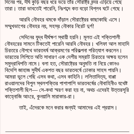
দিনের পর, দীর্ঘ কুড়ি বছর ধরে ভয়ে তাঁর সৌরাষ্ট্র বন্দর এড়িয়ে গেছে
তারা। তারা ভাবতেই পারেনি, নিঃশব্দে কত বড়ো বিপ্লব ঘটে গেছে।
আরবি নৌবহর থমকে দাঁড়াল সৌরাষ্ট্রের কাছাকাছি এসে।
সম্মুখভাগের নৌবহর নয়, সহস্র নৌকার নিরেট দুর্গ!
সেদিনের যুদ্ধ দীর্ঘক্ষণ স্থায়ী হয়নি। মূলত এই শক্তিশালী
নৌবহরের সামনে টিকতেই পারেনি আরবি নৌবহর। খলিফা আল মাহাদি
চিরতরে নৌপথে ভারতবর্ষ আক্রমণের পরিকল্পনা পরিত্যাগ করলেন।
ভারতের লিপিতে অতি সাধারণ এক দেশীয় সম্রাট চিরতরে অক্ষয় হলেন
সমুদ্রাধিপতি নামে। বলা হত, সৌরাষ্ট্রের অনুমতি না নিয়ে কোনও
বিদেশি জাহাজ সুদীর্ঘ একশত বছর ভারতবর্ষে ঢোকার সাহস পায়নি।
আমরা ভুলে গেছি এসব কথা, এসব কাহিনি। ললিতাদিত্য, বাপ্পা
রাওয়ালদের বিপুল স্থলশক্তির পাশাপাশি ভারতবর্ষের নৌবাহিনীও যথেষ্ট
শক্তিশালী ছিল— সে-কথা স্মরণ করা হয় না, অথচ এদেরই উত্তরসূরি
কাহ্নোজি আংরে, কুনয়ালি মারাকার-রা।
তাই, এঁদেরকে মনে করার জন্যই আমাদের এই প্রয়াস।
______________________________________________