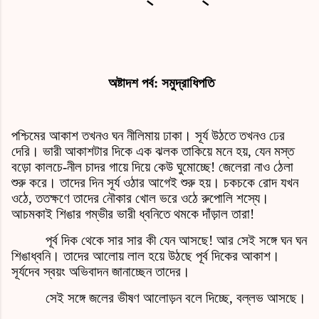
অষ্টাদশ পর্ব
:
সমুদ্রাধিপতি
পশ্চিমের আকাশ তখনও ঘন নীলিমায় ঢাকা। সূর্য উঠতে তখনও ঢের
দেরি। ভারী আকাশটার দিকে এক ঝলক তাকিয়ে মনে হয়, যেন মস্ত
বড়ো কালচে-নীল চাদর গায়ে দিয়ে কেউ ঘুমোচ্ছে! জেলেরা নাও ঠেলা
শুরু করে। তাদের দিন সূর্য ওঠার আগেই শুরু হয়। চকচকে রোদ যখন
ওঠে, ততক্ষণে তাদের নৌকার খোল ভরে ওঠে রুপোলি শস্যে।
আচমকাই শিঙার গম্ভীর ভারী ধ্বনিতে থমকে দাঁড়াল তারা!
পূর্ব দিক থেকে সার সার কী যেন আসছে! আর সেই সঙ্গে ঘন ঘন
শিঙাধ্বনি। তাদের আলোয় লাল হয়ে উঠছে পূর্ব দিকের আকাশ।
সূর্যদেব স্বয়ং অভিবাদন জানাচ্ছেন তাদের।
সেই সঙ্গে জলের ভীষণ আলোড়ন বলে দিচ্ছে, বল্লভ আসছে।