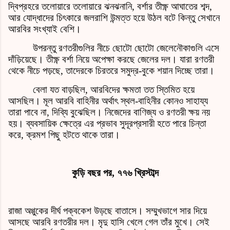
দ্বিপ্রহরে তলোয়ারে তলোয়ারে ঝনঝনানি, বর্শার তীক্ষ্ণ আঘাতের শব্দ,
আর যোদ্ধাদের চিৎকারে জলরাশি উন্মত্ত হয়ে উঠল বটে কিন্তু সেখানে
আরবির সংখ্যাই বেশি।
উপরন্তু রণতরীগুলির নীচে ছোটো ছোটো জেলেনৌকাগুলি এসে
দাঁড়িয়েছে। তীক্ষ্ণ বর্শা নিয়ে অপেক্ষা করছে জেলের দল। যারা রণতরী
থেকে নীচে পড়ছে, তাদেরকে চিরতরে সমুদ্র-বুকে শয়ান দিচ্ছে তারা।
বেলা যত বাড়ছিল, আরবিদের ক্ষমতা তত স্তিমিত হয়ে
আসছিল। মূল আরবি বাহিনীর অর্থাৎ স্থল-বাহিনীর কোনও সাহায্য
তারা পাবে না, দিব্যি বুঝেছিল। নিজেদের বাণিজ্য ও রণতরী ক্ষয় নয়
হয়। ব্যবসায়িক ক্ষেত্রে এর প্রভাব সুদূরপ্রসারী হতে পারে চিন্তা
করে, ক্রমশ পিছু হটতে থাকে তারা।
কুড়ি বছর পর, ৭৭৬ খ্রিস্টাব্দ
রাজা অগ্গুকের দীর্ঘ পক্বকেশ উড়ছে বাতাসে। সম্মুখভাগে সার দিয়ে
আসছে আরবি রণতরীর দল। মৃদু হাসি খেলে গেল তাঁর মুখে। সেই