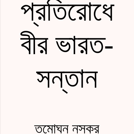
প্রতিরোধে
বীর ভারত
-
সন্তান
তমোঘ্ন নস্কর