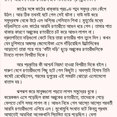
কাঠের সঙ্গে কাঠের ধাক্কায় প্রচণ্ড শব্দে সমুদ্র যেন কেঁপে
উঠল। আর ঠিক তখনই ঘটে গেল সেই ঘটনা। দাউ দাউ করে
সমুদ্রবক্ষ থেকে উঠে এল অগ্নির লেলিহান শিখা। মুহূর্তের মধ্যে
দড়িগুলিতে এবং কাঠের আরবি রণতরীতে আগুন ধরে গেল। তামার পাত
থাকার কারণে অগ্গুকের রণতরীতে চট করে আগুন লাগল না।
দ্রুতগতিতে দড়িগুলো কেটে নিয়ে তারা রণতরীর পাল তুলে দিল। কখন
যেন চুপিসারে অজস্র জেলেনৌকা এসে দাঁড়িয়েছিল উল্টোদিকের
আড়ালে! তারা শয়ে শয়ে ‘কাঁটা দড়ি’ ছুড়ে অগ্গুকের রণতরীগুলিকে
টানতে লাগল বিপরীত দিকে।
আর প্রকৃতির কী আশ্চর্য নিয়ম! হাওয়া বিপরীত দিকে বইল।
দারুণ বেগে রণতরীগুলো পিছু হটে গেল কিছুটা। অবশ্যই হিসাব তিনি
কষেই রেখেছিলেন, গরমের দুপুরের এই সময়টা ঝোড়ো এলোমেলো
বাতাস বয়।
ঝপঝপ করে মানুষগুলো পড়তে লাগল সমুদ্রের বুকে।
কয়েকজন এসে পড়েছিল রাজা অগ্গুকের রণতরীতে, তাদেরকে পেড়ে
ফেলতে বেশি সময় লাগল না। আগুন নিভে গেল আস্তে আস্তে পরবর্তী
আরবি রণতরীগুলো এগিয়ে এল। মুখোমুখি সংঘাত বটে কিন্তু প্রথম
আঘাতেই আরবিরা অনেকখানি স্তিমিত হয়ে পড়েছিল। বেলা