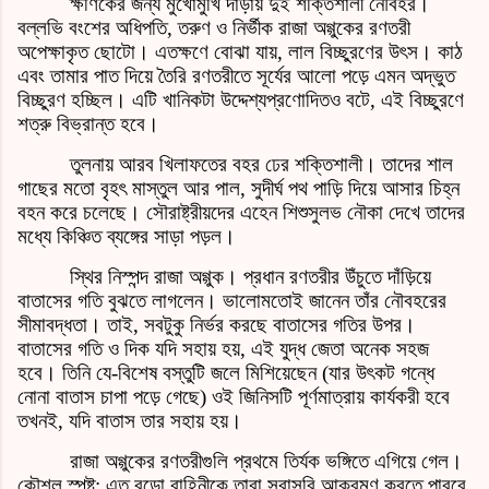
ক্ষণিকের জন্য মুখোমুখি দাঁড়ায় দুই শক্তিশালী নৌবহর।
বল্লভি বংশের অধিপতি, তরুণ ও নির্ভীক রাজা অগ্গুকের রণতরী
অপেক্ষাকৃত ছোটো। এতক্ষণে বোঝা যায়, লাল বিচ্ছুরণের উৎস। কাঠ
এবং তামার পাত দিয়ে তৈরি রণতরীতে সূর্যের আলো পড়ে এমন অদ্ভুত
বিচ্ছুরণ হচ্ছিল। এটি খানিকটা উদ্দেশ্যপ্রণোদিতও বটে, এই বিচ্ছুরণে
শত্রু বিভ্রান্ত হবে।
তুলনায় আরব খিলাফতের বহর ঢের শক্তিশালী। তাদের শাল
গাছের মতো বৃহৎ মাস্তুল আর পাল, সুদীর্ঘ পথ পাড়ি দিয়ে আসার চিহ্ন
বহন করে চলেছে। সৌরাষ্ট্রীয়দের এহেন শিশুসুলভ নৌকা দেখে তাদের
মধ্যে কিঞ্চিত ব্যঙ্গের সাড়া পড়ল।
স্থির নিস্পন্দ রাজা অগ্গুক। প্রধান রণতরীর উঁচুতে দাঁড়িয়ে
বাতাসের গতি বুঝতে লাগলেন। ভালোমতোই জানেন তাঁর নৌবহরের
সীমাবদ্ধতা। তাই, সবটুকু নির্ভর করছে বাতাসের গতির উপর।
বাতাসের গতি ও দিক যদি সহায় হয়, এই যুদ্ধ জেতা অনেক সহজ
হবে। তিনি যে-বিশেষ বস্তুটি জলে মিশিয়েছেন (যার উৎকট গন্ধে
নোনা বাতাস চাপা পড়ে গেছে) ওই জিনিসটি পূর্ণমাত্রায় কার্যকরী হবে
তখনই, যদি বাতাস তার সহায় হয়।
রাজা অগ্গুকের রণতরীগুলি প্রথমে তির্যক ভঙ্গিতে এগিয়ে গেল।
কৌশল স্পষ্ট; এত বড়ো বাহিনীকে তারা সরাসরি আক্রমণ করতে পারবে