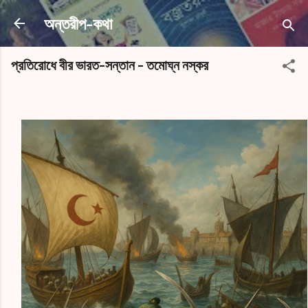
সরাসরি প্রধান সামগ্রীতে চলে যান
অন্তরীপ-কথা
প্রতিরোধে বীর ভারত-সন্তান - তমোঘ্ন নস্কর